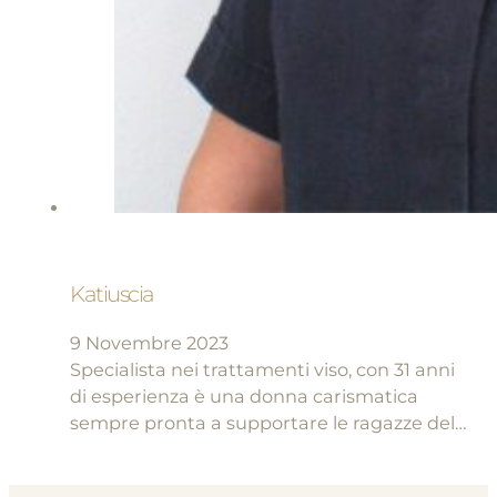
Katiuscia
9 Novembre 2023
Specialista nei trattamenti viso, con 31 anni
di esperienza è una donna carismatica
sempre pronta a supportare le ragazze del…